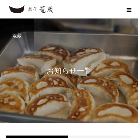
篭蔵
お
知
ら
せ
一
覧